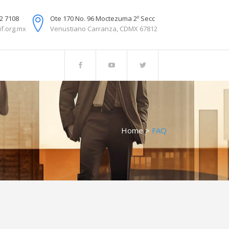
2 7108
Ote 170 No. 96 Moctezuma 2º Secc
if.org.mx
Venustiano Carranza, CDMX 67812
Home
>
FAQ