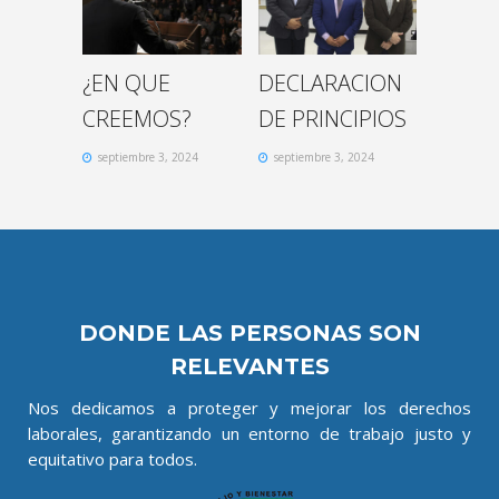
CION
¿EN QUE
DECLARACION
¿EN Q
IPIOS
CREEMOS?
DE PRINCIPIOS
CREE
2024
septiembre 3, 2024
septiembre 3, 2024
septiembr
DONDE LAS PERSONAS SON
RELEVANTES
Nos dedicamos a proteger y mejorar los derechos
laborales, garantizando un entorno de trabajo justo y
equitativo para todos.