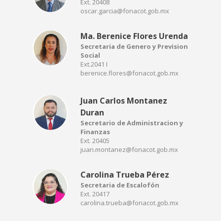
Ext. 20408
oscar.garcia@fonacot.gob.mx
Ma. Berenice Flores Urenda
Secretaria de Genero y Prevision
Social
Ext.2041 I
berenice.flores@fonacot.gob.mx
Juan Carlos Montanez
Duran
Secretario de Administracion y
Finanzas
Ext. 20405
juan.montanez@fonacot.gob.mx
Carolina Trueba Pérez
Secretaria de Escalofón
Ext. 20417
carolina.trueba@fonacot.gob.mx